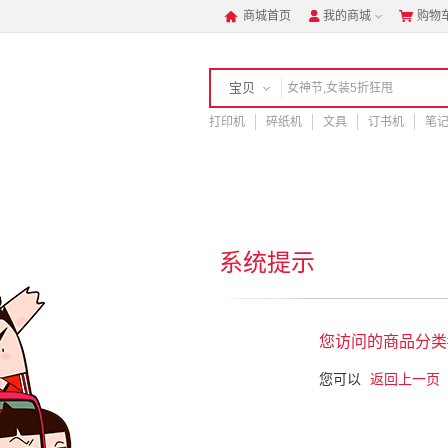
商城首页
我的商城
购物



宝贝
打印机
店铺
碎纸机
文具
订书机
笔
手机
系统提示
您访问的商品分类#
您可以
返回上一页