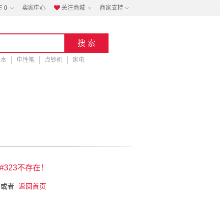
车
0
卖家中心
关注商城
商家支持

记本
中性笔
点钞机
家电
323不存在！
或者
返回首页