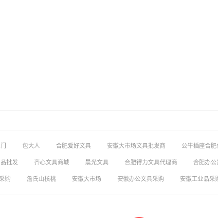
上门
包大人
合肥爱好文具
安徽大市场文具批发商
公牛插座合肥
用品批发
齐心文具商城
晨光文具
合肥得力文具代理商
合肥办公
采购
詹氏山核桃
安徽大市场
安徽办公文具采购
安徽工业品采