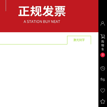


激光刻字
购
物
车
0



