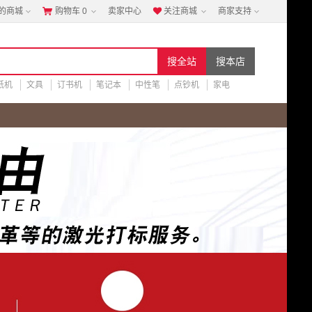
的商城
购物车
0
卖家中心
关注商城
商家支持


纸机
文具
订书机
笔记本
中性笔
点钞机
家电