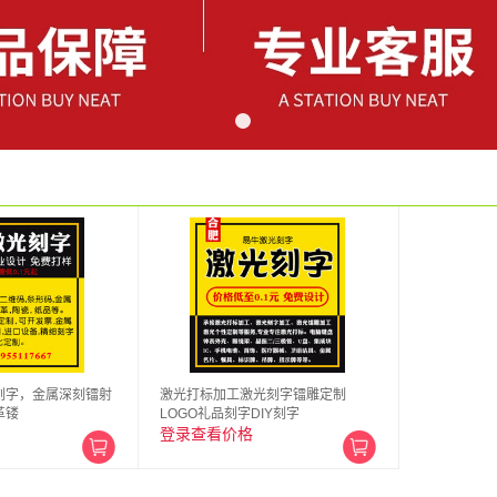
刻字，金属深刻镭射
激光打标加工激光刻字镭雕定制
革镂
LOGO礼品刻字DIY刻字
登录查看价格