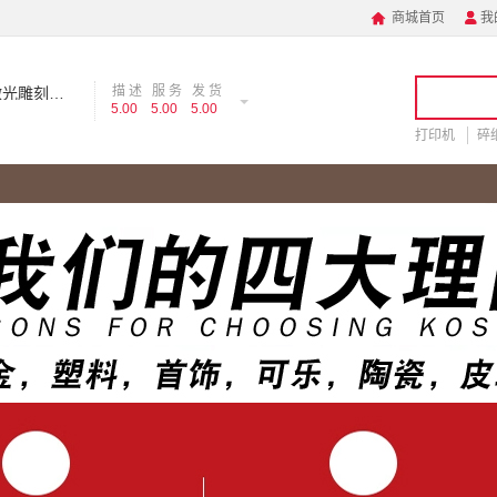
商城首页
我


描 述
服 务
发 货
合肥激光刻字【激光雕刻加工】激光打标公司
5.00
5.00
5.00
打印机
碎
手机