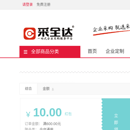
请登录
免费注册
首页
企业定制
全部商品分类
综合
金额
10.00
￥
红包
立
即
订单金额：
满600.00元
领
限品类：
全店通用