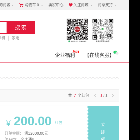
的商城
购物车
0
卖家中心
关注商城
商家支持


钞机
家电
企业福利
【在线客服】
1
/ 1
共
7
个红包
200.00
￥
红包
立
即
订单金额：
满12000.00元
领
限品类：
全店通用