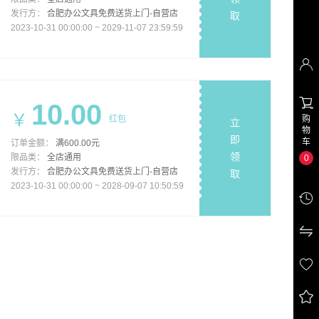
发行方：
合肥办公文具免费送货上门-自营店
取
2023-10-31 00:00:00 ~ 2029-11-07 23:59:59


10.00
￥
购
红包
立
物
即
车
订单金额：
满600.00元
领
限品类：
全店通用
0
发行方：
合肥办公文具免费送货上门-自营店
取
2023-10-31 00:00:00 ~ 2028-09-07 10:50:59



