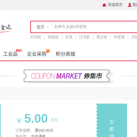
商城首页
我


宝贝
打印机
店铺
碎纸机
文具
订书机
笔记本
中性笔
点
手机
工业品
企业采购
积分商城
5.00
￥
红包
立
即
订单金额：
满200.00元
领
限品类：
全店通用