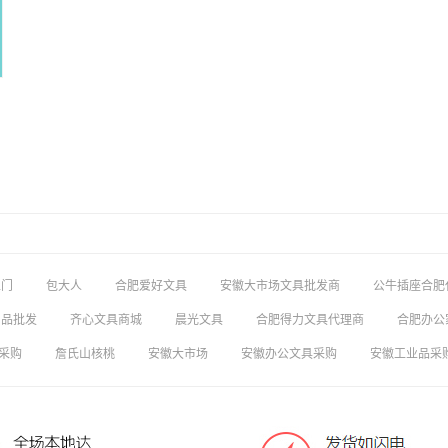
上门
包大人
合肥爱好文具
安徽大市场文具批发商
公牛插座合肥
用品批发
齐心文具商城
晨光文具
合肥得力文具代理商
合肥办公
采购
詹氏山核桃
安徽大市场
安徽办公文具采购
安徽工业品采