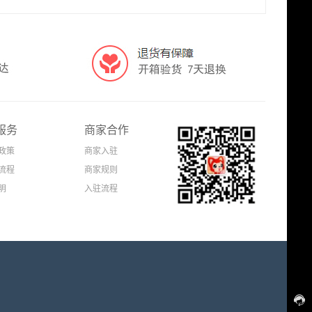
服务
商家合作
政策
商家入驻
流程
商家规则
明
入驻流程
