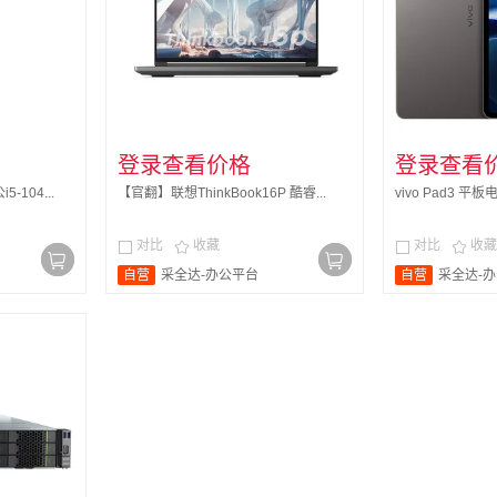
登录查看价格
登录查看
-104...
【官翻】联想ThinkBook16P 酷睿...
vivo Pad3 平
对比
收藏
对比
收藏




自营
采全达-办公平台
自营
采全达-