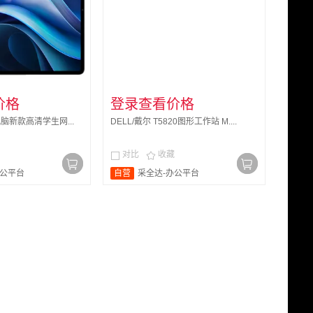
价格
登录查看价格
板电脑新款高清学生网...
DELL/戴尔 T5820图形工作站 M....
对比
收藏


办公平台
自营
采全达-办公平台