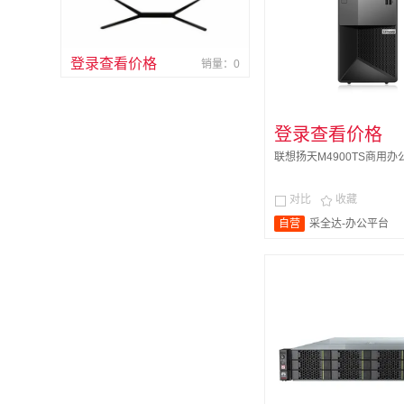
登录查看价格
销量：0
登录查看价格
联想扬天M4900TS商用办公i5
对比
收藏


自营
采全达-办公平台