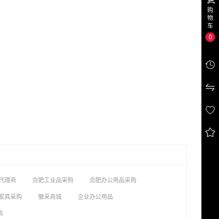
购
物
车
0




代理商
合肥工业品采购
合肥办公用品采购
家具采购
徽采商城
企业办公用品
购