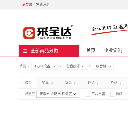
请登录
免费注册
首页
企业定制
全部商品分类
首页
>
1办公设备
>
影音娱乐
>
收音机
综合
销量
新品
评论
价格
配送至
安徽省 合肥市 瑶海区
平台自营
包邮

