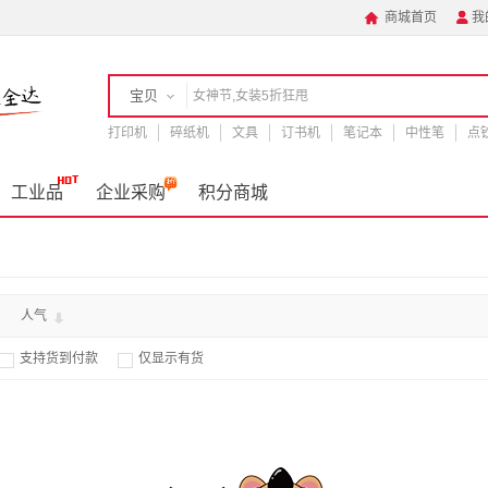
商城首页
我


宝贝
打印机
店铺
碎纸机
文具
订书机
笔记本
中性笔
点
手机
工业品
企业采购
积分商城
人气
支持货到付款
仅显示有货

