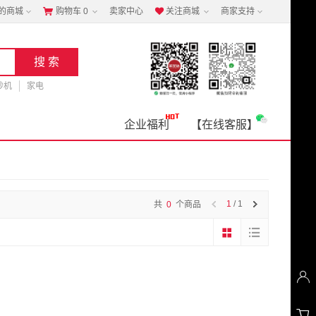
的商城
购物车
0
卖家中心
关注商城
商家支持


钞机
家电
企业福利
【在线客服】
1
/ 1
共
0
个商品

