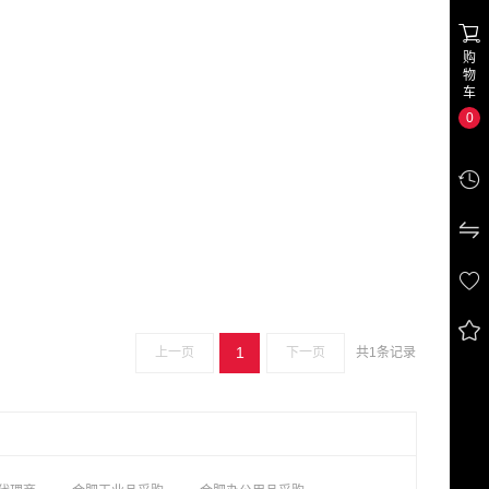

购
物
车
0




1
上一页
下一页
共1条记录