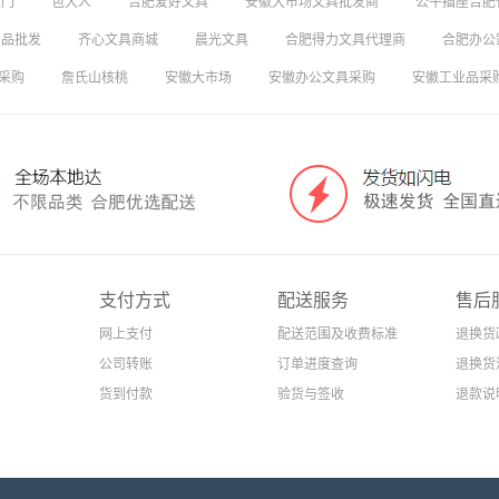
上门
包大人
合肥爱好文具
安徽大市场文具批发商
公牛插座合肥
用品批发
齐心文具商城
晨光文具
合肥得力文具代理商
合肥办公
采购
詹氏山核桃
安徽大市场
安徽办公文具采购
安徽工业品采
支付方式
配送服务
售后
网上支付
配送范围及收费标准
退换货
公司转账
订单进度查询
退换货
货到付款
验货与签收
退款说