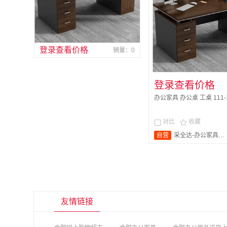
登录查看价格
销量：0
登录查看价格
办公家具 办公桌 工桌 111-12
对比
收藏


自营
采全达-办公家具旗舰店
友情链接