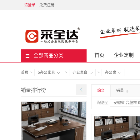
请登录
免费注册
首页
企业定制
全部商品分类
首页
>
5办公家具
>
办公桌台
>
办公桌
销量排行榜
综合
销量
配送至
安徽省 合肥市 