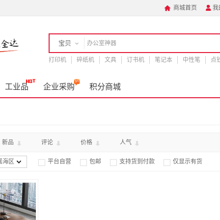
商城首页
我


宝贝
打印机
店铺
碎纸机
文具
订书机
笔记本
中性笔
点
手机
工业品
企业采购
积分商城
新品
评论
价格
人气
瑶海区
平台自营
包邮
支持货到付款
仅显示有货



