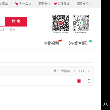
的商城
购物车
0
卖家中心
关注商城
商家支持


钞机
家电
企业福利
【在线客服】
1
/ 1
共
1
个商品
