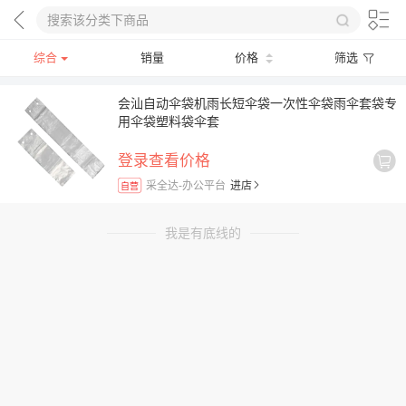
综合
销量
价格
筛选
会汕自动伞袋机雨长短伞袋一次性伞袋雨伞套袋专
用伞袋塑料袋伞套
登录查看价格
采全达-办公平台
进店
自营
我是有底线的