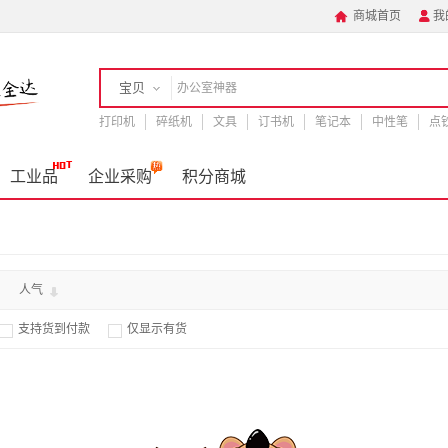
商城首页
我


宝贝
打印机
店铺
碎纸机
文具
订书机
笔记本
中性笔
点
手机
工业品
企业采购
积分商城
人气
支持货到付款
仅显示有货

