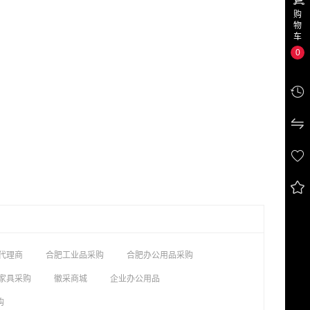
购
物
车
0




代理商
合肥工业品采购
合肥办公用品采购
家具采购
徽采商城
企业办公用品
购