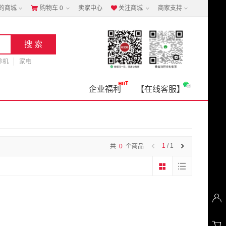
的商城
购物车
0
卖家中心
关注商城
商家支持


钞机
家电
企业福利
【在线客服】
1
/ 1
共
0
个商品

