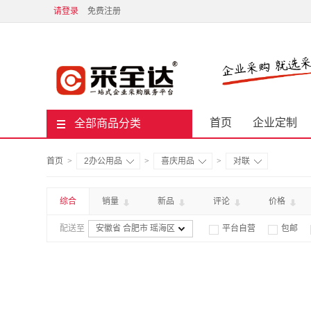
请登录
免费注册
首页
企业定制
全部商品分类
首页
>
2办公用品
>
喜庆用品
>
对联
综合
销量
新品
评论
价格
配送至
安徽省 合肥市 瑶海区
平台自营
包邮

