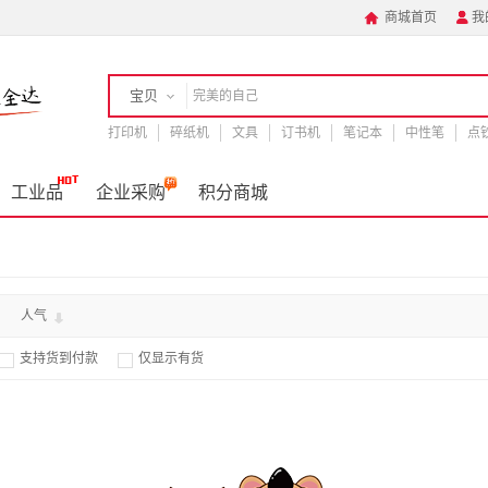
商城首页
我


宝贝
打印机
店铺
碎纸机
文具
订书机
笔记本
中性笔
点
手机
工业品
企业采购
积分商城
人气
支持货到付款
仅显示有货

