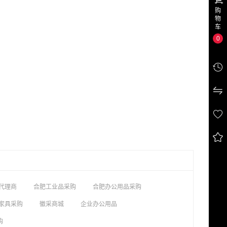
购
物
车
0




代理商
合肥工业品采购
合肥办公用品采购
家具采购
徽采商城
企业办公用品
购