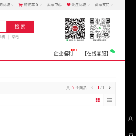
的商城
购物车
0
卖家中心
关注商城
商家支持


钞机
家电
企业福利
【在线客服】
1
/ 1
共
0
个商品

