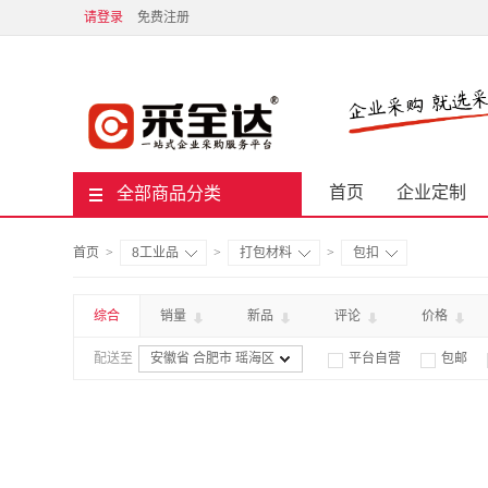
请登录
免费注册
首页
企业定制
全部商品分类
首页
>
8工业品
>
打包材料
>
包扣
综合
销量
新品
评论
价格
配送至
安徽省 合肥市 瑶海区
平台自营
包邮

