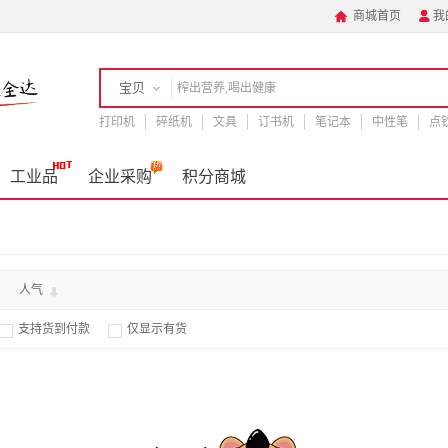
商城首页
我


宝贝
打印机
店铺
碎纸机
文具
订书机
笔记本
中性笔
点
手机
工业品
企业采购
积分商城
人气
支持货到付款
仅显示有货

