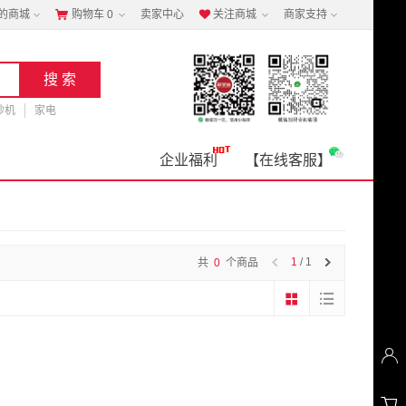
的商城
购物车
0
卖家中心
关注商城
商家支持


钞机
家电
企业福利
【在线客服】
1
/ 1
共
0
个商品

