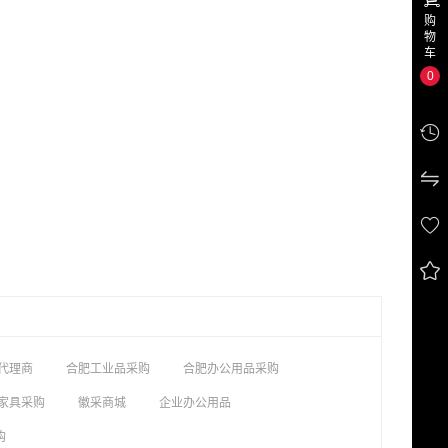
购
物
车
0




代理商
合肥工业品采购
合肥办公用品采购
家具采购
徽采商城
企业办公用品
购