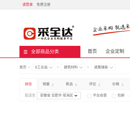
请登录
免费注册
首页
企业定制
全部商品分类
首页
>
8工业品
>
建筑材料
>
道路铺装
综合
销量
新品
评论
价格
配送至
安徽省 合肥市 瑶海区
平台自营
包邮

