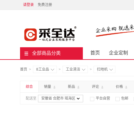
请登录
免费注册
首页
企业定制
全部商品分类
首页
>
8工业品
>
工业清洁
>
扫地机
综合
销量
新品
评论
价格
配送至
安徽省 合肥市 瑶海区
平台自营
包邮

