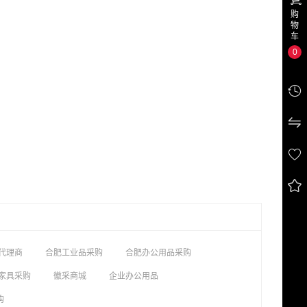
购
物
车
0




代理商
合肥工业品采购
合肥办公用品采购
家具采购
徽采商城
企业办公用品
购