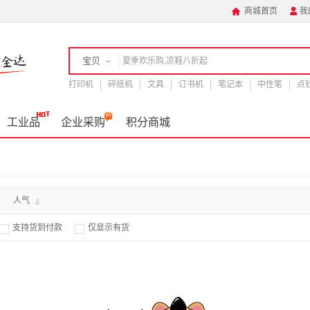
商城首页
我


宝贝
打印机
店铺
碎纸机
文具
订书机
笔记本
中性笔
点
手机
工业品
企业采购
积分商城
人气
支持货到付款
仅显示有货

