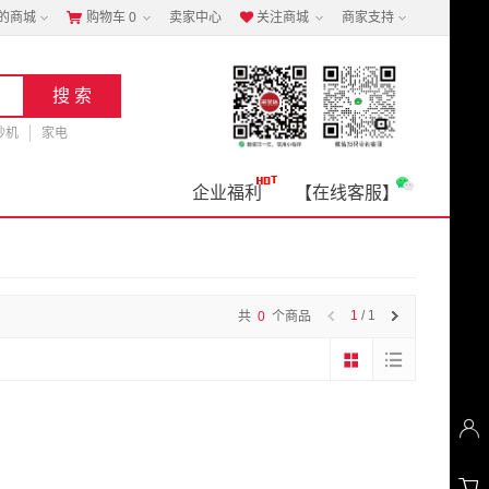
的商城
购物车
0
卖家中心
关注商城
商家支持


钞机
家电
企业福利
【在线客服】
1
/ 1
共
0
个商品

