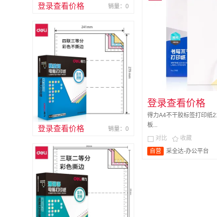
登录查看价格
销量：0
登录查看价格
得力A4不干胶标签打印纸2
板...
登录查看价格
销量：0
对比
收藏


自营
采全达-办公平台