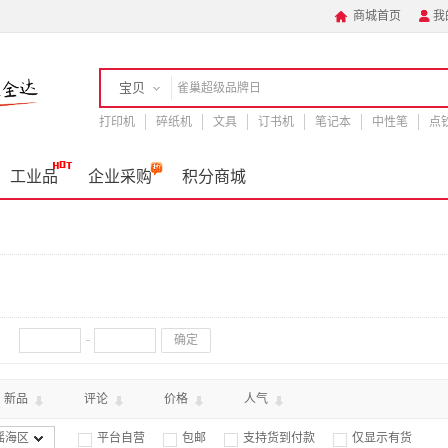
商城首页
我


宝贝
打印机
店铺
碎纸机
文具
订书机
笔记本
中性笔
点
手机
工业品
企业采购
积分商城
确定
新品
评论
价格
人气
瑶海区
平台自营
包邮
支持货到付款
仅显示有货



