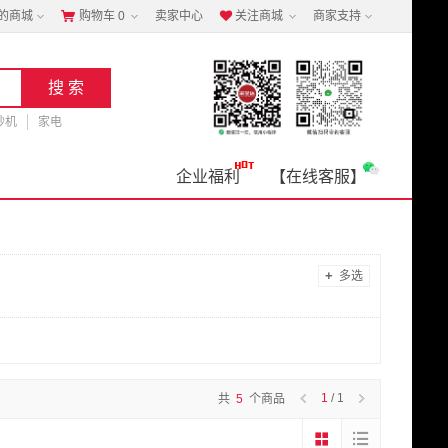
的商城
购物车
0
卖家中心
关注商城
商家支持


钞机
家电
企业福利
【在线客服】
+
多选
1
/ 1
共
5
个商品