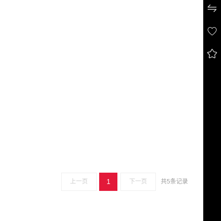



1
上一页
下一页
共5条记录