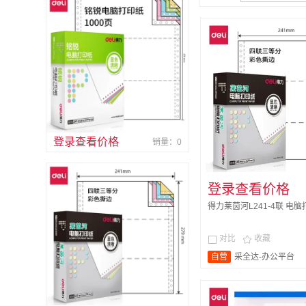
登录查看价格
销量：0
登录查看价格
得力莱茵河L241-4联 电脑打印
对比
收藏


自营
采全达-办公平台