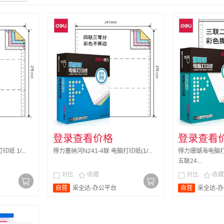
登录查看价格
登录查看
纸 1/...
得力塞纳河N241-4联 电脑打印纸(1/...
得力珊瑚海电脑
五联24...
对比
收藏
对比
收藏




自营
采全达-办公平台
自营
采全达-