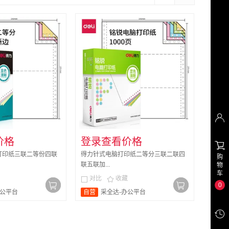

价格
登录查看价格

打印纸三联二等份四联
得力针式电脑打印纸二等分三联二联四
购
联五联加...
物
车
对比
收藏


0
办公平台
自营
采全达-办公平台
