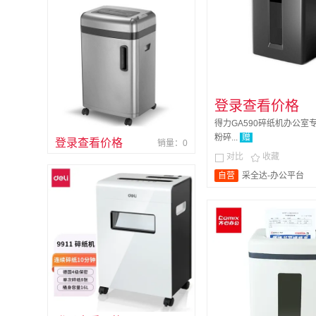
登录查看价格
得力GA590碎纸机办公室
粉碎...
赠
登录查看价格
销量：0
对比
收藏


自营
采全达-办公平台