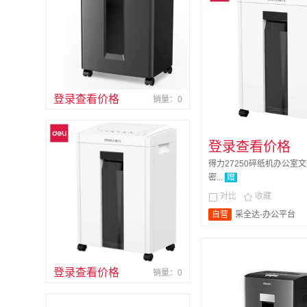
登录查看价格
销量：0
登录查看价格
得力27250碎纸机办公室
密...
赠
对比
收藏


自营
采全达-办公平台
登录查看价格
销量：0