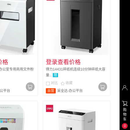
价格
登录查看价格
机办公室专用商用文件粉
得力14431碎纸机连续10分钟碎纸大容
量...
赠
对比
收藏



办公平台
自营
采全达-办公平台

购
物
车
0