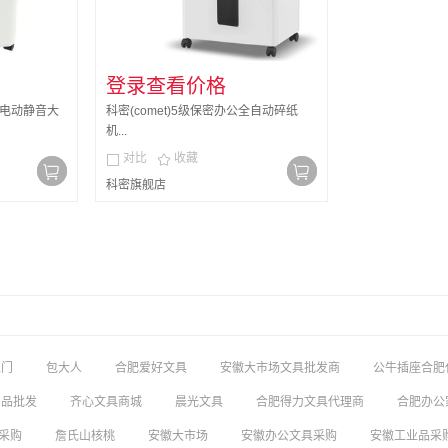
登录查看价格
 电动静音大
科密(comet)5级保密办公全自动碎纸
机...
对比
收藏


科密旗舰店
上门
包大人
合肥爱好文具
安徽大市场文具批发商
公牛插座合肥
用品批发
齐心文具商城
晨光文具
合肥得力文具代理商
合肥办公
采购
詹氏山核桃
安徽大市场
安徽办公文具采购
安徽工业品采