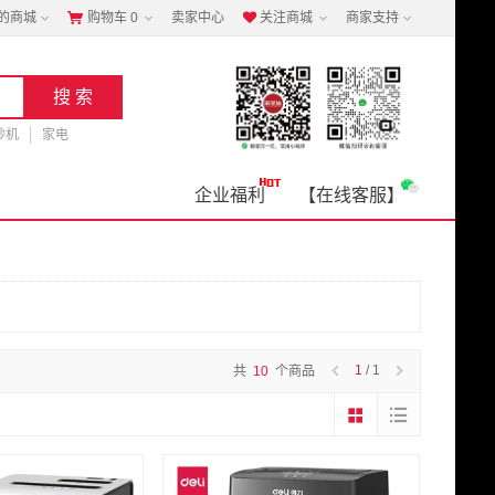
的商城
购物车
0
卖家中心
关注商城
商家支持


钞机
家电
企业福利
【在线客服】
1
/ 1
共
10
个商品