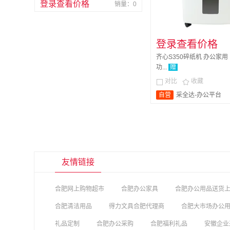
登录查看价格
销量：0
登录查看价格
齐心S350碎纸机 办公家用
功...
赠
对比
收藏


自营
采全达-办公平台
友情链接
合肥网上购物超市
合肥办公家具
合肥办公用品送货
合肥清洁用品
得力文具合肥代理商
合肥大市场办公
礼品定制
合肥办公采购
合肥福利礼品
安徽企业