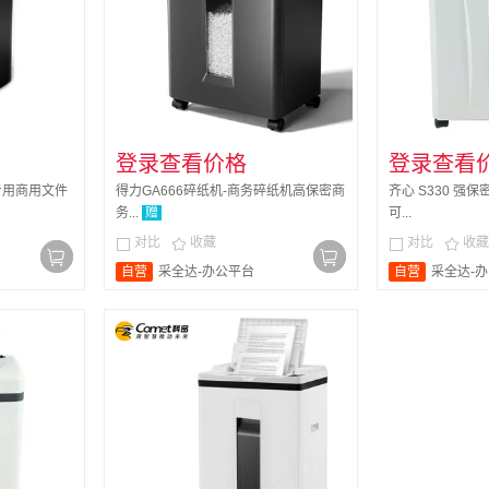
登录查看价格
登录查看
专用商用文件
得力GA666碎纸机-商务碎纸机高保密商
齐心 S330 强
务...
赠
可...
对比
收藏
对比
收藏




自营
采全达-办公平台
自营
采全达-