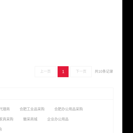
1
上一页
下一页
共10条记录
代理商
合肥工业品采购
合肥办公用品采购
家具采购
徽采商城
企业办公用品
购