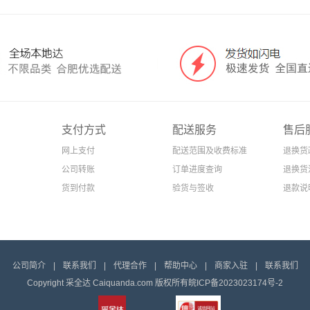
支付方式
配送服务
售后
网上支付
配送范围及收费标准
退换货
公司转账
订单进度查询
退换货
货到付款
验货与签收
退款说
公司简介
|
联系我们
|
代理合作
|
帮助中心
|
商家入驻
|
联系我们
Copyright 采全达 Caiquanda.com 版权所有
皖ICP备2023023174号-2