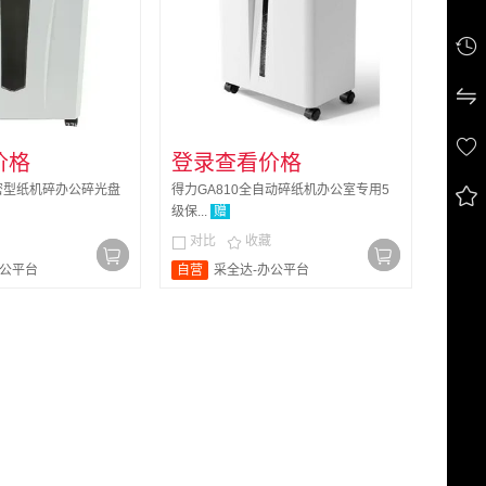



价格
登录查看价格
保密型纸机碎办公碎光盘
得力GA810全自动碎纸机办公室专用5

级保...
赠
对比
收藏


办公平台
自营
采全达-办公平台