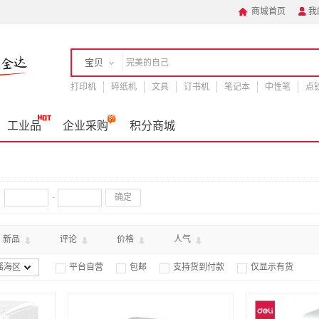
商城首页
我


宝贝
打印机
店铺
碎纸机
文具
订书机
笔记本
中性笔
点
手机
工业品
企业采购
积分商城
确定
新品
评论
价格
人气
瑶海区
平台自营
包邮
支持货到付款
仅显示有货



