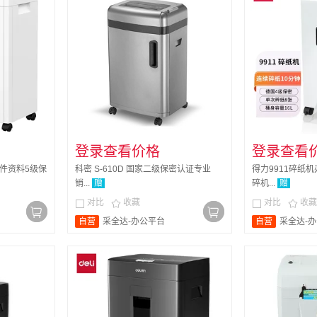
登录查看价格
登录查看
文件资料5级保
科密 S-610D 国家二级保密认证专业
得力9911碎纸
销...
赠
碎机...
赠
对比
收藏
对比
收藏




自营
采全达-办公平台
自营
采全达-