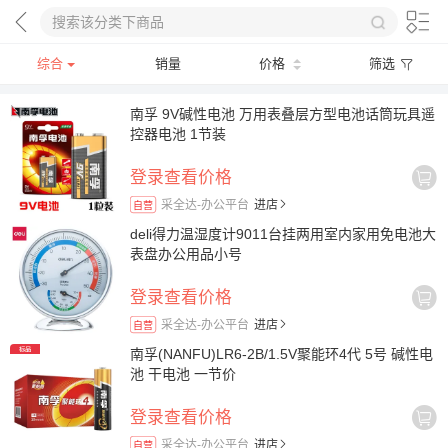
综合
销量
价格
筛选
南孚 9V碱性电池 万用表叠层方型电池话筒玩具遥
控器电池 1节装
登录查看价格
采全达-办公平台
进店
自营
deli得力温湿度计9011台挂两用室内家用免电池大
表盘办公用品小号
登录查看价格
采全达-办公平台
进店
自营
南孚(NANFU)LR6-2B/1.5V聚能环4代 5号 碱性电
池 干电池 一节价
登录查看价格
采全达-办公平台
进店
自营