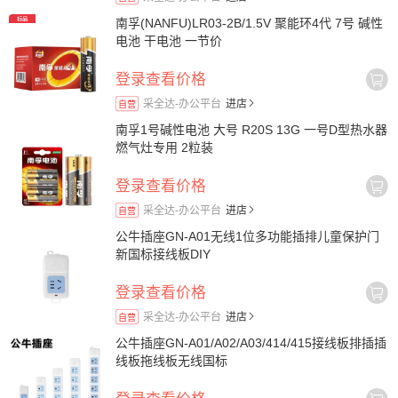
南孚(NANFU)LR03-2B/1.5V 聚能环4代 7号 碱性
电池 干电池 一节价
登录查看价格
采全达-办公平台
进店
自营
南孚1号碱性电池 大号 R20S 13G 一号D型热水器
燃气灶专用 2粒装
登录查看价格
采全达-办公平台
进店
自营
公牛插座GN-A01无线1位多功能插排儿童保护门
新国标接线板DIY
登录查看价格
采全达-办公平台
进店
自营
公牛插座GN-A01/A02/A03/414/415接线板排插插
线板拖线板无线国标