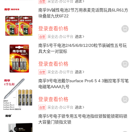
采全达-办公平台
进店
自营
南孚9V碱性电池2节万用表麦克话筒玩具6LR61方
块叠层九伏6F22
登录查看价格
采全达-办公平台
进店
自营
南孚5号干电池2/4/5/6/8/12/20粒节装碱性五号玩
具大全一对鼠标
登录查看价格
采全达-办公平台
进店
自营
南孚9号电池戴尔surface Pro6 5 4 3触控笔手写笔
电磁笔AAAA九号
登录查看价格
采全达-办公平台
进店
自营
南孚5号电子锁专用五号电池指纹锁智能锁密码锁
大容量门锁指文锁