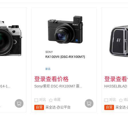
登录查看价格
登录查看
4-1...
Sony/索尼 DSC-RX100M7 震...
HASSELBLAD
对比
收藏
对比
收




台
自营
采全达-办公平台
自营
采全达-