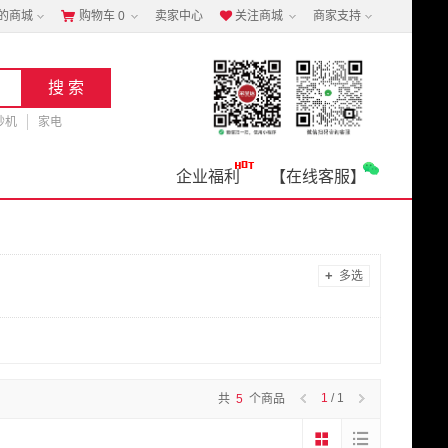
的商城
购物车
0
卖家中心
关注商城
商家支持


钞机
家电
企业福利
【在线客服】
+
多选
1
/ 1
共
5
个商品