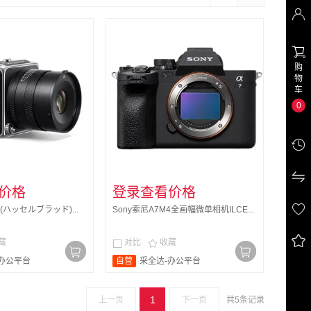


购
物
车
0


价格
登录查看价格

 (ハッセルブラッド)...
Sony索尼A7M4全画幅微单相机ILCE...

藏
对比
收藏


办公平台
自营
采全达-办公平台
1
上一页
下一页
共5条记录