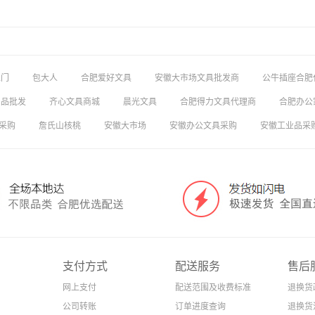
上门
包大人
合肥爱好文具
安徽大市场文具批发商
公牛插座合肥
用品批发
齐心文具商城
晨光文具
合肥得力文具代理商
合肥办公
采购
詹氏山核桃
安徽大市场
安徽办公文具采购
安徽工业品采
支付方式
配送服务
售后
网上支付
配送范围及收费标准
退换货
公司转账
订单进度查询
退换货