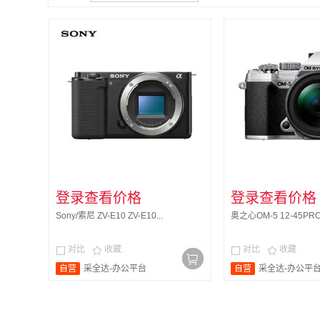
登录查看价格
登录查看价格
Sony/索尼 ZV-E10 ZV-E10...
奥之心OM-5 12-45PRO1
对比
收藏
对比
收藏




自营
采全达-办公平台
自营
采全达-办公平