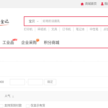
商城首页
我


宝贝
打印机
店铺
碎纸机
文具
订书机
笔记本
中性笔
点
手机
工业品
企业采购
积分商城
000
确定
人气
支持货到付款
仅显示有货

