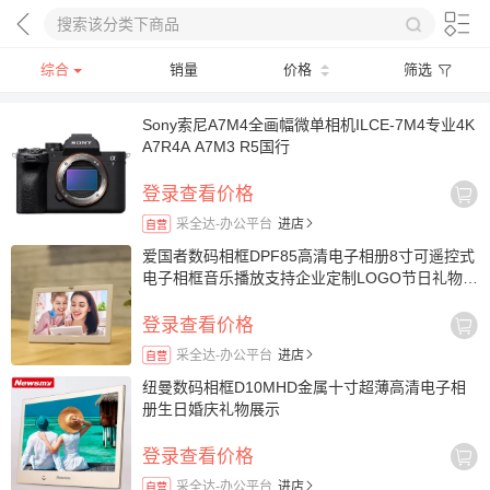
综合
销量
价格
筛选
Sony索尼A7M4全画幅微单相机ILCE-7M4专业4K
A7R4A A7M3 R5国行
登录查看价格
采全达-办公平台
进店
自营
爱国者数码相框DPF85高清电子相册8寸可遥控式
电子相框音乐播放支持企业定制LOGO节日礼物送
礼品数码相框
登录查看价格
采全达-办公平台
进店
自营
纽曼数码相框D10MHD金属十寸超薄高清电子相
册生日婚庆礼物展示
登录查看价格
采全达-办公平台
进店
自营