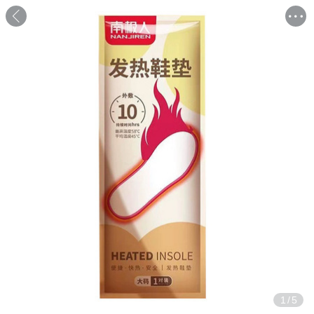
1
/
5