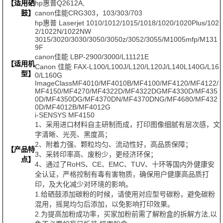
【适用硒
hp惠普Q2612A,
鼓】
canon佳能CRG303，103/303/703
hp惠普 Laserjet 1010/1012/1015/1018/1020/1020Plus/102
2/1022N/1022NW
3015/3020/3030/3050/3050z/3052/3055/M1005mfp/M131
9F
canon佳能 LBP-2900/3000/L11121E
【适用机
Canon 佳能 FAX-L100/L100J/L120/L120J/L140L140G/L16
型】
0/L160G
ImageClassMF4010/MF4010B/MF4100/MF4120/MF4122/
MF4150/MF4270/MF4322D/MF4322DGMF4330D/MF435
0D/MF4350DG/MF4370DN/MF4370DNG/MF4680/MF432
0D/MF4012B/MF4012G
i-SENSYS MF4150
1、采用进口材料自主研制而成，打印图像细腻有层次感，文
字清晰、光亮、黑度高；
2、附着力强、颗粒均匀、流动性好，高品质保障；
【产品特
3、采转印率高、废粉少，更经济环保；
点】
4、通过了RoHS、CE、EMC、TUV、十环等国内外健康安
全认证，严格控制有毒有害物质，确保用户健康高品质打
印，及大化减少对环境的影响。
1.给硒鼓添加碳粉的时候，请使用对应型号碳粉，避免碳粉
混用，摇晃均匀后添加，以免影响打印效果。
2.为提高加粉成功率，买家加粉前需了解粉盒的拆解方法,以