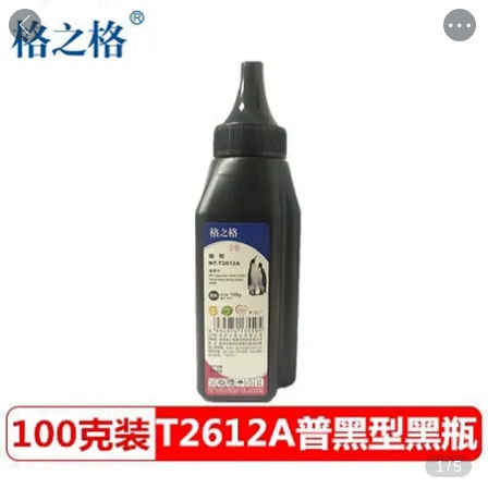
1
/
5