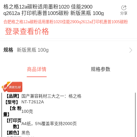
格之格12a碳粉适用墨粉1020 佳能2900
q2612a 打印机惠普1005碳粉 新版黑瓶 100g
分享
合肥格之格12a碳粉适用墨粉1020佳能2900q2612a打印机惠普1005碳粉
登录查看价格

规格
新版黑瓶 100g
商品详情
规格参数
【品牌】
国产兼容耗材三大之一：格之格
NT-T2612A
【型号】
【含 粉
100克
量】
【打印页
A4纸，5%覆盖率支持2000页
数】
【颜色】
黑色