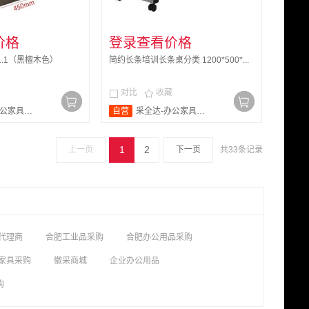
价格
登录查看价格
6*1.1（黑檀木色）
简约长条培训长条桌分类 1200*500*...
对比
收藏


家具旗舰店
自营
采全达-办公家具旗舰店
1
2
上一页
下一页
共33条记录
代理商
合肥工业品采购
合肥办公用品采购
家具采购
徽采商城
企业办公用品
购