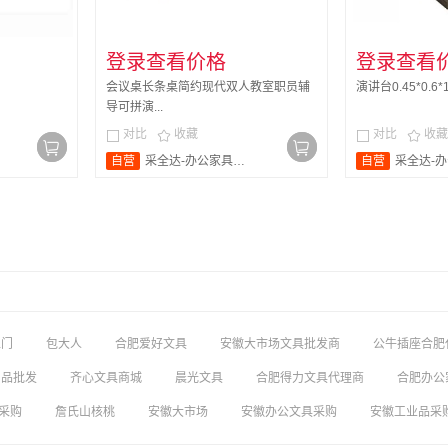
登录查看价格
登录查看
会议桌长条桌简约现代双人教室职员辅
演讲台0.45*0.
导可拼演...
对比
收藏
对比
收藏




自营
采全达-办公家具旗舰店
自营
采全达-办公
上门
包大人
合肥爱好文具
安徽大市场文具批发商
公牛插座合肥
用品批发
齐心文具商城
晨光文具
合肥得力文具代理商
合肥办公
采购
詹氏山核桃
安徽大市场
安徽办公文具采购
安徽工业品采