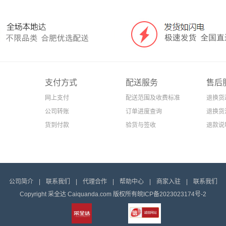
支付方式
配送服务
售后
网上支付
配送范围及收费标准
退换货
公司转账
订单进度查询
退换货
货到付款
验货与签收
退款说
公司简介
|
联系我们
|
代理合作
|
帮助中心
|
商家入驻
|
联系我们
Copyright 采全达 Caiquanda.com 版权所有
皖ICP备2023023174号-2