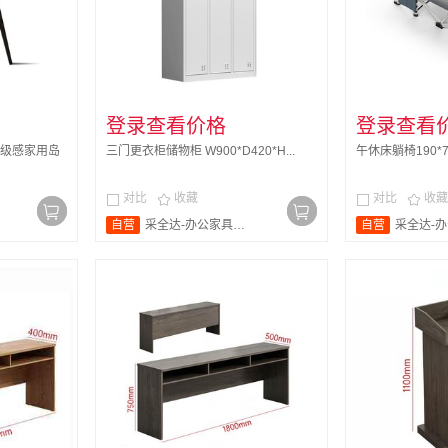
登录查看价格
登录查看
级感家用岛
三门更衣柜储物柜 W900*D420*H...
午休床躺椅190*7
对比
收藏
对比
收藏




自营
采全达-办公家具旗舰店
自营
采全达-办公