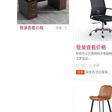
登录查看价格
销量：0
登录查看价格
职员办公升降转椅子电脑椅
工学会议...
对比
收藏


自营
采全达-办公家具旗舰店