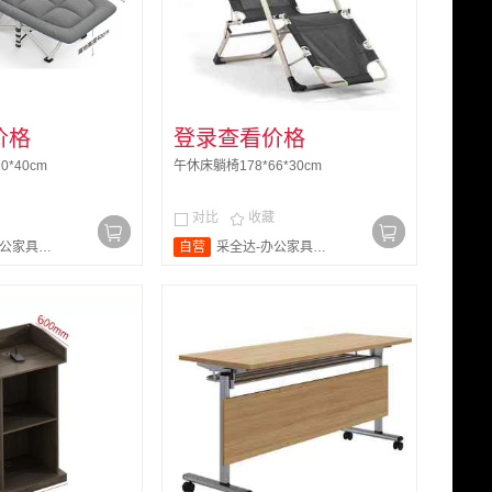
价格
登录查看价格
0*40cm
午休床躺椅178*66*30cm
对比
收藏


家具旗舰店
自营
采全达-办公家具旗舰店