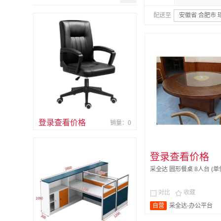
配送至
安徽省 合肥市 
登录查看价格
销量：0
登录查看价格
采全达 圆形餐桌 8人台 (单
对比
收藏


自营
采全达-办公平台