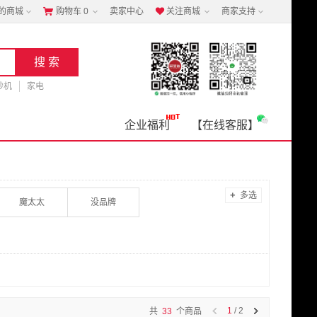
的商城
购物车
0
卖家中心
关注商城
商家支持


钞机
家电
企业福利
【在线客服】
+
多选
魔太太
没品牌
1
/ 2
共
33
个商品