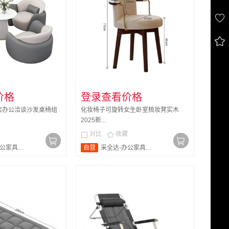


价格
登录查看价格
店办公洽谈沙发桌椅组
化妆椅子可旋转女生卧室梳妆凳实木
2025新...
对比
收藏


家具旗舰店
自营
采全达-办公家具旗舰店