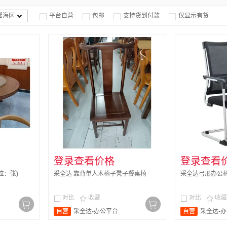
瑶海区
平台自营
包邮
支持货到付款
仅显示有货




登录查看价格
登录查看
位：张)
采全达 靠背单人木椅子凳子餐桌椅
采全达弓形办公椅100
对比
收藏
对比
收藏




自营
采全达-办公平台
自营
采全达-