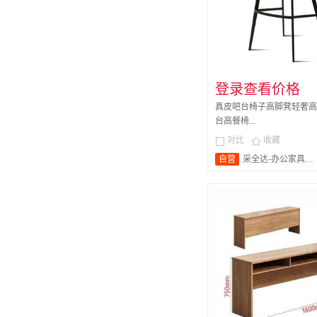
登录查看价格
真皮吧台椅子高脚凳轻奢高
台高餐椅...
对比
收藏


自营
采全达-办公家具旗舰店