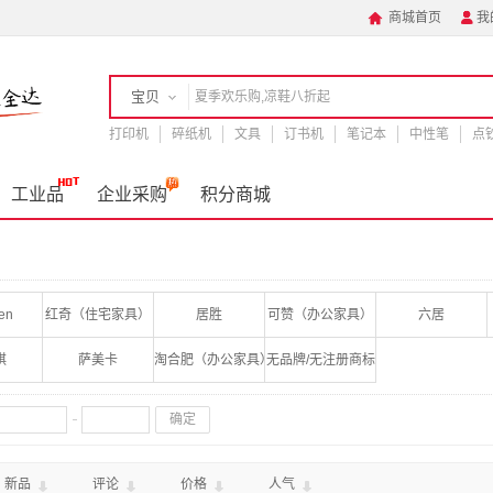
商城首页
我


宝贝
打印机
店铺
碎纸机
文具
订书机
笔记本
中性笔
点
手机
工业品
企业采购
积分商城
len
红奇（住宅家具）
居胜
可赞（办公家具）
六居
琪
萨美卡
淘合肥（办公家具）
无品牌/无注册商标
确定
新品
评论
价格
人气