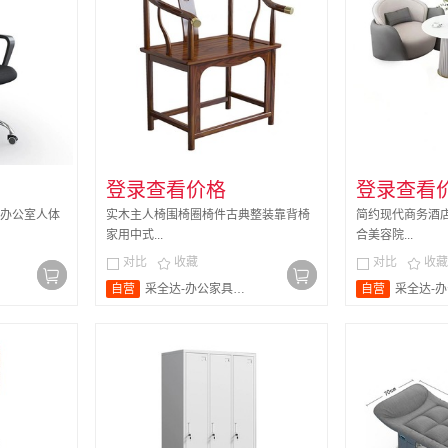
登录查看价格
登录查看
办公室人体
实木主人椅围椅圈椅件古典整装靠背椅
简约现代商务酒
家用中式...
合美容院...
对比
收藏
对比
收藏




自营
采全达-办公家具旗舰店
自营
采全达-办公