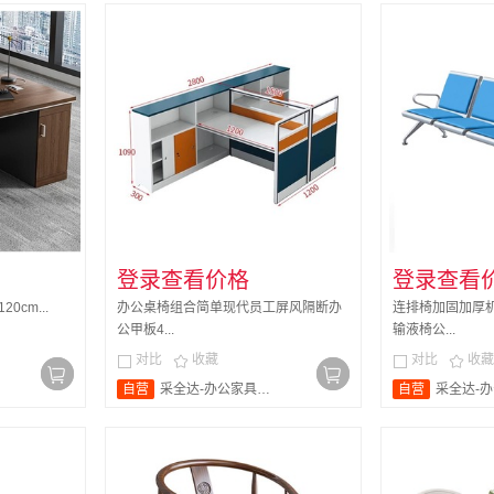
登录查看价格
登录查看
0cm...
办公桌椅组合简单现代员工屏风隔断办
连排椅加固加厚
公甲板4...
输液椅公...
对比
收藏
对比
收藏




自营
采全达-办公家具旗舰店
自营
采全达-办公