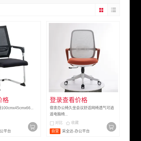
价格
登录查看价格
cmx45cmx66...
宿舍办公椅久坐会议舒适网椅透气可逍
遥电脑椅...
对比
收藏


办公平台
自营
采全达-办公平台