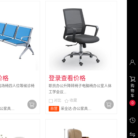

价格
登录查看价格

机场椅四人位等候诊椅
职员办公升降转椅子电脑椅办公室人体
购
物
工学会议...
车
对比
收藏


0
家具旗舰店
自营
采全达-办公家具旗舰店

