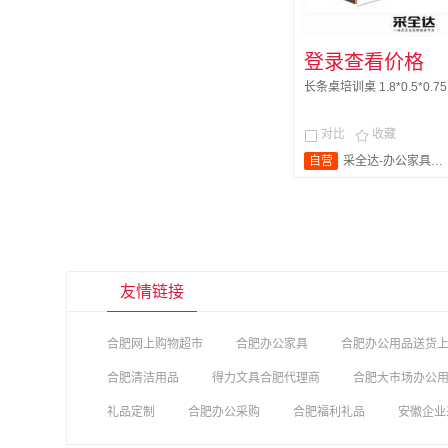
登录查看价格
长条桌培训桌 1.8*0.5*0.75
对比
收藏


自营
采全达-办公家具旗舰店
友情链接
合肥网上购物超市
合肥办公家具
合肥办公用品送货
合肥清洁用品
得力文具合肥代理商
合肥大市场办公
礼品定制
合肥办公采购
合肥福利礼品
安徽企业