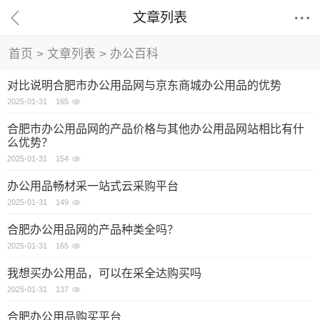


文章列表
首页
>
文章列表
>
办公百科
对比说明合肥市办公用品网与京东商城办公用品的优势
2025-01-31
165
合肥市办公用品网的产品价格与其他办公用品网站相比有什
么优势？
2025-01-31
154
办公用品畅材采一站式云采购平台
2025-01-31
149
合肥办公用品网的产品种类全吗？
2025-01-31
165
我想买办公用品，可以在采全达购买吗
2025-01-31
137
合肥办公用品购买平台