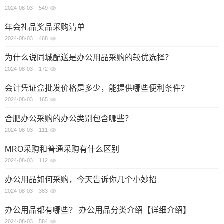
2024-08-03
549
年会礼品奖品采购清单
2024-08-03
468
为什么说同城配送是办公用品采购的较优选择？
2024-08-03
172
会计凭证盒批发价格是多少，能提供哪些便利条件？
2024-08-03
165
合肥办公采购的办公类别包含哪些？
2024-08-03
111
MRO采购和普通采购有什么区别
2024-08-03
112
办公用品如何采购，今天告诉你几个小妙招
2024-08-03
383
办公用品都有哪些？ 办公用品分类介绍【详细介绍】
2024-08-03
584